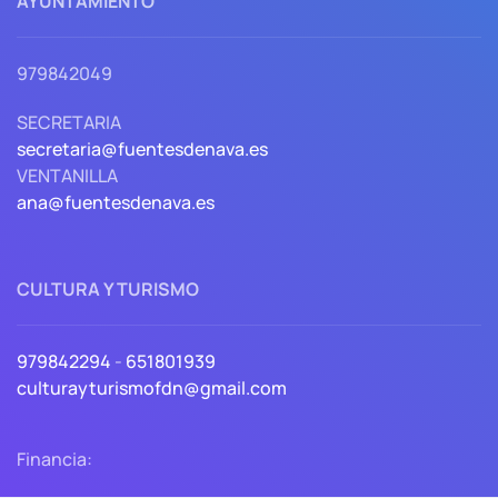
AYUNTAMIENTO
979842049
SECRETARIA
secretaria@fuentesdenava.es
VENTANILLA
ana@fuentesdenava.es
CULTURA Y TURISMO
979842294
-
651801939
culturayturismofdn@gmail.com
Financia: