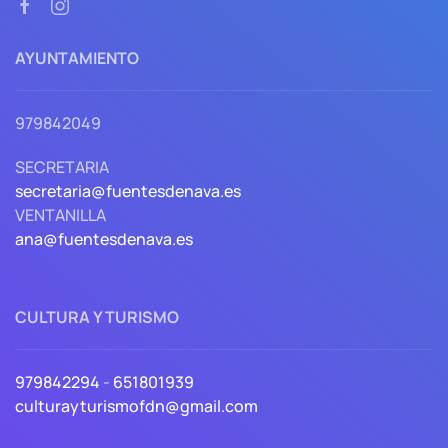
AYUNTAMIENTO
979842049
SECRETARIA
secretaria@fuentesdenava.es
VENTANILLA
ana@fuentesdenava.es
CULTURA Y TURISMO
979842294
-
651801939
culturayturismofdn@gmail.com