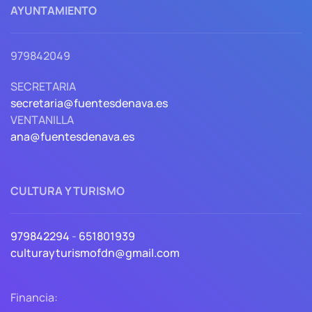
AYUNTAMIENTO
979842049
SECRETARIA
secretaria@fuentesdenava.es
VENTANILLA
ana@fuentesdenava.es
CULTURA Y TURISMO
979842294
-
651801939
culturayturismofdn@gmail.com
Financia: