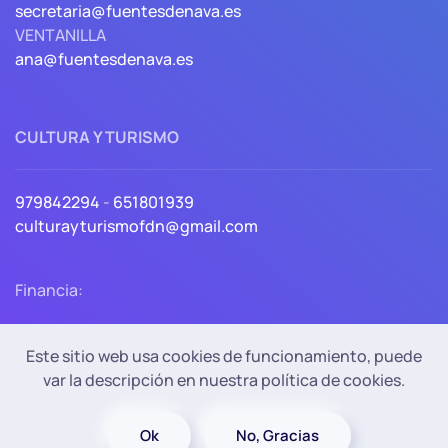
secretaria@fuentesdenava.es
VENTANILLA
ana@fuentesdenava.es
CULTURA Y TURISMO
979842294
-
651801939
culturayturismofdn@gmail.com
Financia:
Este sitio web usa cookies de funcionamiento, puede
var la descripción en nuestra política de cookies.
Política de Privacidad
Política de cookies
Accesibilidad
Aviso Legal
Ok
No, Gracias