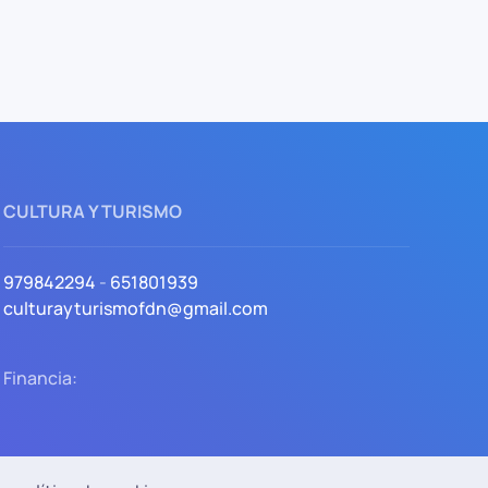
CULTURA Y TURISMO
979842294
-
651801939
culturayturismofdn@gmail.com
Financia: