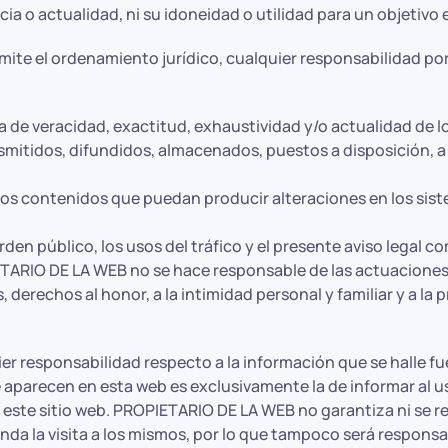
ia o actualidad, ni su idoneidad o utilidad para un objetivo 
te el ordenamiento jurídico, cualquier responsabilidad por 
lta de veracidad, exactitud, exhaustividad y/o actualidad de l
mitidos, difundidos, almacenados, puestos a disposición, a l
 los contenidos que puedan producir alteraciones en los si
 orden público, los usos del tráfico y el presente aviso legal
PIETARIO DE LA WEB no se hace responsable de las actuacione
s, derechos al honor, a la intimidad personal y familiar y a l
r responsabilidad respecto a la información que se halle f
 aparecen en esta web es exclusivamente la de informar al us
 este sitio web. PROPIETARIO DE LA WEB no garantiza ni se r
mienda la visita a los mismos, por lo que tampoco será respo