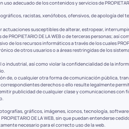
 uso adecuado de los contenidos y servicios de PROPIETARIO
ográficos, racistas, xenófobos, ofensivos, de apología del terr
izar actuaciones susceptibles de alterar, estropear, interrum
os de PROPIETARIO DE LA WEB o de terceras personas; así como
ivo de los recursos informáticos a través de los cuales PRO
trónico de otros usuarios o a áreas restringidas de los sist
 o industrial, así como violar la confidencialidad de la inf
io.
ición de, o cualquier otra forma de comunicación pública, tr
os correspondientes derechos o ello resulte legalmente permi
remitir publicidad de cualquier clase y comunicaciones con f
o.
otografías, gráficos, imágenes, iconos, tecnología, software
 PROPIETARIO DE LA WEB, sin que puedan entenderse cedidos
tamente necesario para el correcto uso de la web.