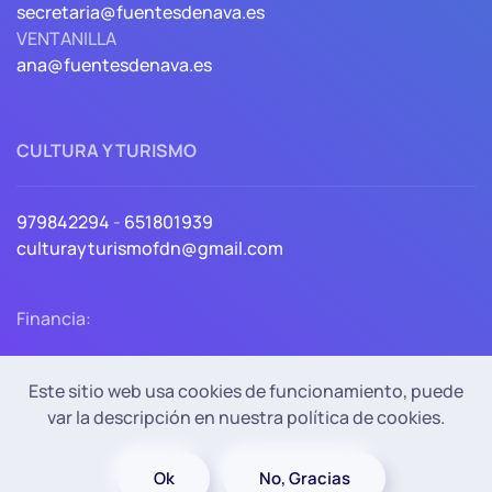
secretaria@fuentesdenava.es
VENTANILLA
ana@fuentesdenava.es
CULTURA Y TURISMO
979842294
-
651801939
culturayturismofdn@gmail.com
Financia:
Este sitio web usa cookies de funcionamiento, puede
var la descripción en nuestra política de cookies.
Política de Privacidad
Política de cookies
Accesibilidad
Aviso Legal
Ok
No, Gracias