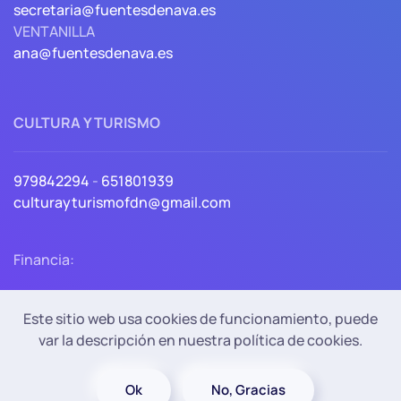
secretaria@fuentesdenava.es
VENTANILLA
ana@fuentesdenava.es
CULTURA Y TURISMO
979842294
-
651801939
culturayturismofdn@gmail.com
Financia:
Este sitio web usa cookies de funcionamiento, puede
var la descripción en nuestra política de cookies.
Política de Privacidad
Política de cookies
Accesibilidad
Aviso Legal
Ok
No, Gracias