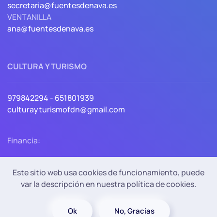
secretaria@fuentesdenava.es
VENTANILLA
ana@fuentesdenava.es
CULTURA Y TURISMO
979842294
-
651801939
culturayturismofdn@gmail.com
Financia:
Este sitio web usa cookies de funcionamiento, puede
var la descripción en nuestra política de cookies.
Política de Privacidad
Política de cookies
Accesibilidad
Aviso Legal
Ok
No, Gracias